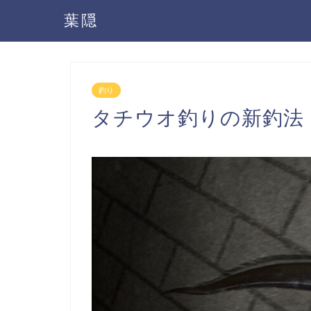
葉隠
釣り
タチウオ釣りの新釣法