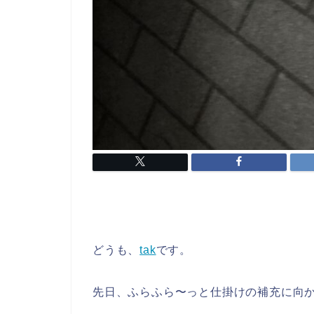
どうも、
tak
です。
先日、ふらふら〜っと仕掛けの補充に向