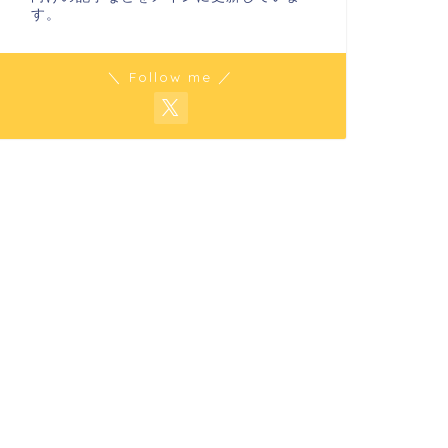
す。
＼ Follow me ／