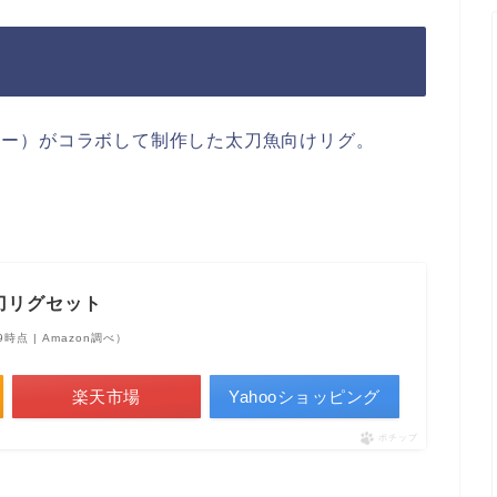
ィフォー）がコラボして制作した太刀魚向けリグ。
刀リグセット
:29時点 | Amazon調べ）
楽天市場
Yahooショッピング
ポチップ