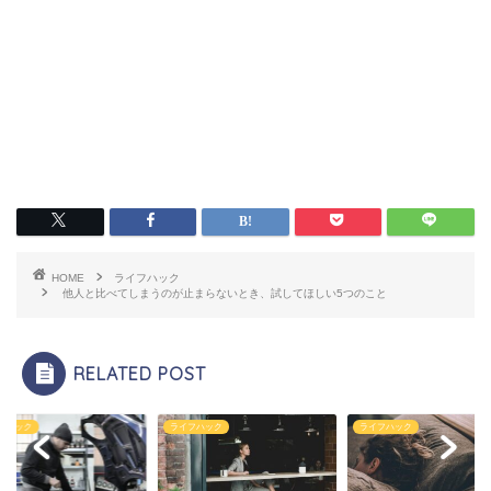
HOME
ライフハック
他人と比べてしまうのが止まらないとき、試してほしい5つのこと
RELATED POST
フハック
ライフハック
ライフハック