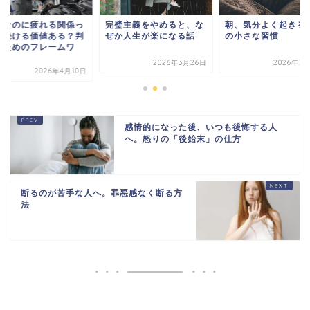
人なのに疲れる関係っ
完璧主義をやめると、な
朝、気分よく起きる
、続ける価値ある？判
ぜか人生が楽になる話
の小さな習慣
のためのフレームワ
.
2026年3月26日
2026年3
2026年4月10日
感情的になった後、いつも後悔する人
へ。怒りの「後始末」の仕方
断るのが苦手な人へ。罪悪感なく断る方
法