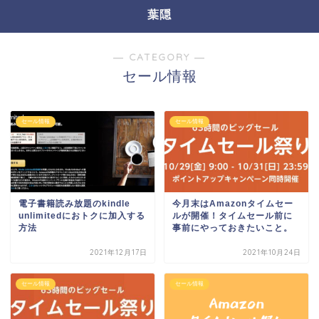
葉隠
― CATEGORY ―
セール情報
セール情報
セール情報
電子書籍読み放題のkindle
今月末はAmazonタイムセー
unlimitedにおトクに加入する
ルが開催！タイムセール前に
方法
事前にやっておきたいこと。
2021年12月17日
2021年10月24日
セール情報
セール情報