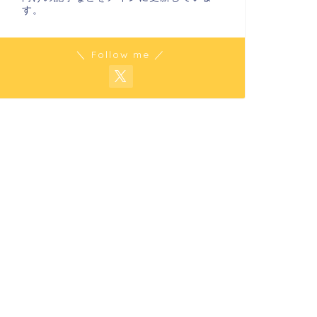
す。
＼ Follow me ／