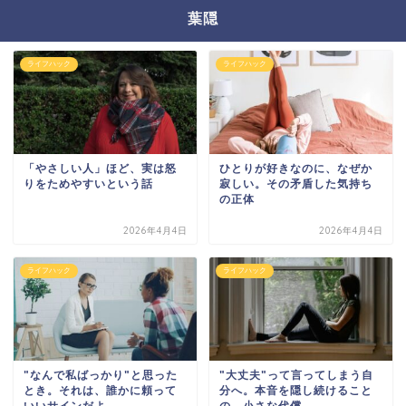
葉隠
ライフハック
ライフハック
「やさしい人」ほど、実は怒
ひとりが好きなのに、なぜか
りをためやすいという話
寂しい。その矛盾した気持ち
の正体
2026年4月4日
2026年4月4日
ライフハック
ライフハック
"なんで私ばっかり"と思った
"大丈夫"って言ってしまう自
とき。それは、誰かに頼って
分へ。本音を隠し続けること
いいサインだよ
の、小さな代償