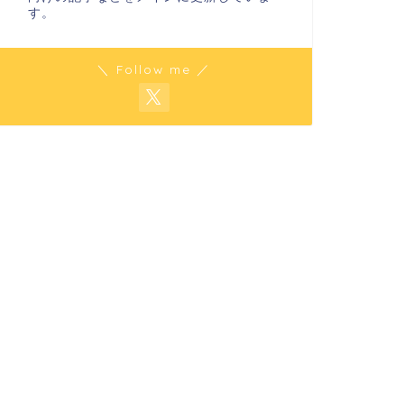
す。
＼ Follow me ／