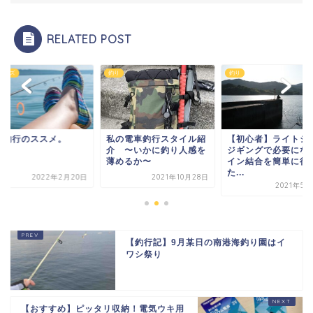
RELATED POST
グッズ
釣り
釣り
車釣行のススメ。
私の電車釣行スタイル紹
【初心者】ライトシ
介 〜いかに釣り人感を
ジギングで必要にな
薄めるか〜
イン結合を簡単に行
た...
2022年2月20日
2021年10月28日
2021年5月
【釣行記】9月某日の南港海釣り園はイ
ワシ祭り
【おすすめ】ピッタリ収納！電気ウキ用