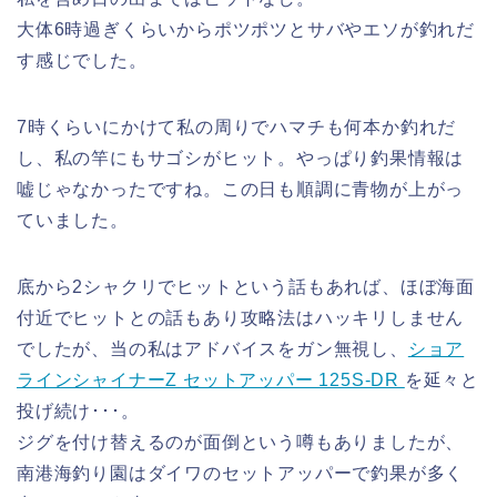
大体6時過ぎくらいからポツポツとサバやエソが釣れだ
す感じでした。
7時くらいにかけて私の周りでハマチも何本か釣れだ
し、私の竿にもサゴシがヒット。やっぱり釣果情報は
嘘じゃなかったですね。この日も順調に青物が上がっ
ていました。
底から2シャクリでヒットという話もあれば、ほぼ海面
付近でヒットとの話もあり攻略法はハッキリしません
でしたが、当の私はアドバイスをガン無視し、
ショア
ラインシャイナーZ セットアッパー 125S-DR
を延々と
投げ続け･･･。
ジグを付け替えるのが面倒という噂もありましたが、
南港海釣り園はダイワのセットアッパーで釣果が多く