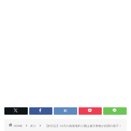
HOME
釣り
【釣行記】10月の南港海釣り園は連日青物が好調の様子！