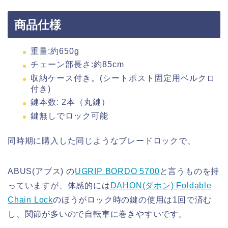
商品仕様
重量:約650g
チェーン部長さ:約85cm
収納ケース付き。(シートポスト固定用ベルクロ
付き)
鍵本数: 2本（丸鍵）
鍵無しでロック可能
同時期に購入した同じようなブレードロックで、
ABUS(アブス) の
UGRIP BORDO 5700
と言うものを持
っていますが、体感的には
DAHON(ダホン) Foldable
Chain Lock
のほうがロック時の鍵の使用は1回で済む
し、関節が多いので自転車に巻きやすいです。