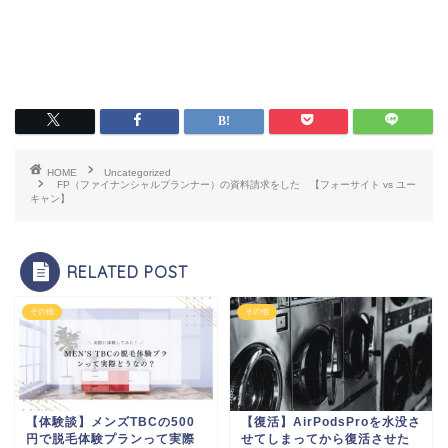
HOME
Uncategorized
FP（ファイナンシャルプランナー）の資料請求をした 【フォーサイト vs ユー
キャン】
RELATED POST
その他
その他
【体験談】メンズTBCの500
【復活】AirPodsProを水没さ
円で脱毛体験プランって実際
せてしまってから復活させた